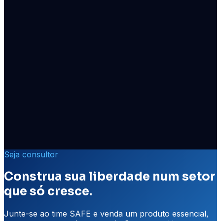
tradicional?
Somos uma associação sem fins lucrativos. Os
associados se ajudam por rateio, o que torna o custo
menor e elimina análise de perfil. Já o seguro é um
produto financeiro com avaliação de risco individual.
Tem carência?
Preciso fazer vistoria?
Como abro um sinistro?
Posso cancelar quando quiser?
Vale para qualquer carro?
Seja consultor
Construa sua liberdade num setor
que só cresce.
Junte-se ao time SAFE e venda um produto essencial,