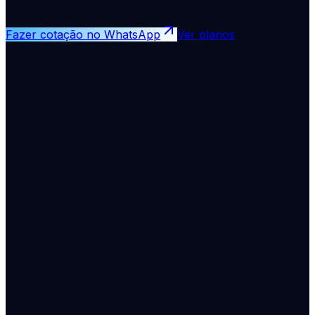
Fazer cotação no WhatsApp
Ver planos
Enviar cotação no WhatsApp
Resposta em até 5 minutos no horário comercial.
9 mil+
associados
30 mil+
atendimentos assist. 24h
100%
Tabela FIPE