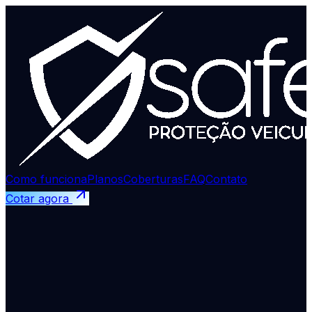
Como funciona
Planos
Coberturas
FAQ
Contato
Cotar agora